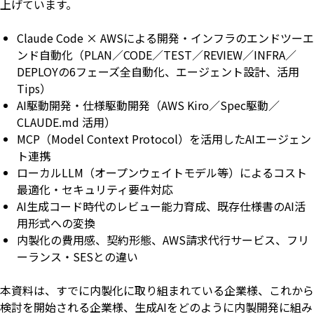
上げています。
Claude Code × AWSによる開発・インフラのエンドツーエ
ンド自動化（PLAN／CODE／TEST／REVIEW／INFRA／
DEPLOYの6フェーズ全自動化、エージェント設計、活用
Tips）
AI駆動開発・仕様駆動開発（AWS Kiro／Spec駆動／
CLAUDE.md 活用）
MCP（Model Context Protocol）を活用したAIエージェン
ト連携
ローカルLLM（オープンウェイトモデル等）によるコスト
最適化・セキュリティ要件対応
AI生成コード時代のレビュー能力育成、既存仕様書のAI活
用形式への変換
内製化の費用感、契約形態、AWS請求代行サービス、フリ
ーランス・SESとの違い
本資料は、すでに内製化に取り組まれている企業様、これから
検討を開始される企業様、生成AIをどのように内製開発に組み