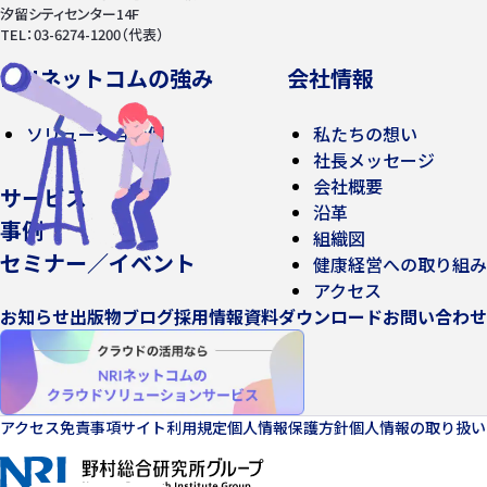
汐留シティセンター14F
TEL：03-6274-1200（代表）
NRIネットコムの強み
会社情報
ソリューション例
私たちの想い
社長メッセージ
会社概要
サービス
沿革
事例
組織図
セミナー／イベント
健康経営への取り組み
アクセス
お知らせ
出版物
ブログ
採用情報
資料ダウンロード
お問い合わせ
アクセス
免責事項
サイト利用規定
個人情報保護方針
個人情報の取り扱い